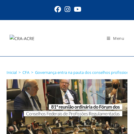
Ir
para
o
conteúdo
Menu
Blog
Inicial
>
CFA
>
Governança entra na pauta dos conselhos profissionais