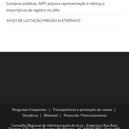
Compras públicas: MPF arquiva representação e reforça a
importância de registro no CRA
AVISO DE LICITAÇÃO PREGÃO ELETRÔNICO
Perguntas frequentes
Transparência e prestação de contas
Ouvidoria
Webmail
Protocolo / Peticionamento
Conselho Regional de Administração do Acre - Endereço: Rua Bom
Destino, 173 - Isaura Parente, Rio Branco - AC, 69918-306 | Fone: (68)