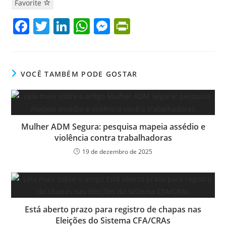
Favorite
F
T
Li
W
M
Pr
a
w
n
h
e
in
c
itt
k
at
ss
tF
e
er
e
s
e
ri
VOCÊ TAMBÉM PODE GOSTAR
b
dI
A
n
e
o
n
p
g
n
o
p
er
dl
Mulher ADM Segura: pesquisa mapeia assédio e
k
y
violência contra trabalhadoras
19 de dezembro de 2025
Está aberto prazo para registro de chapas nas
Eleições do Sistema CFA/CRAs