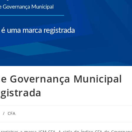
 de Governança Municipal
gistrada
2
/
CFA
registrar a marca IGM-CFA. A sigla do Índice CFA de Governan