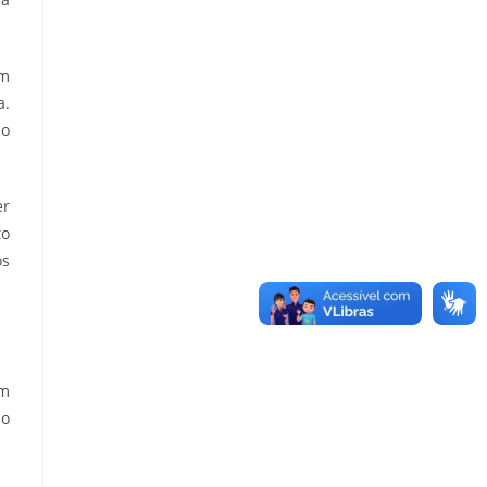
em
a.
 o
er
to
os
ém
lo