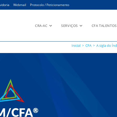
idoria
Webmail
Protocolo / Peticionamento
CRA-AC
SERVIÇOS
CFA TALENTOS
Inicial
>
CFA
>
A sigla do Í