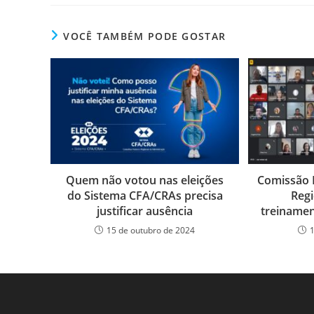
c
itt
k
at
ss
tF
e
er
e
s
e
ri
VOCÊ TAMBÉM PODE GOSTAR
b
dI
A
n
e
o
n
p
g
n
o
p
er
dl
k
y
Quem não votou nas eleições
Comissão 
do Sistema CFA/CRAs precisa
Reg
justificar ausência
treiname
15 de outubro de 2024