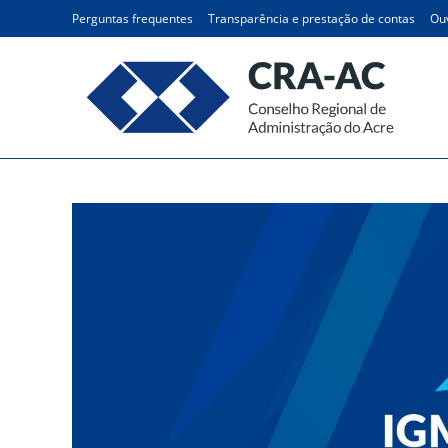
Ir
Perguntas frequentes
Transparência e prestação de contas
Ouv
para
o
conteúdo
Blog