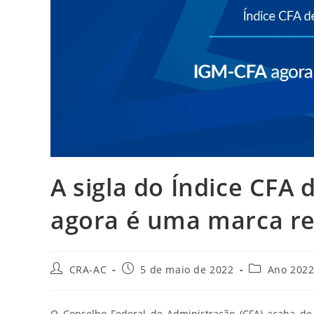
A sigla do Índice CFA
agora é uma marca re
Autor
Post
Categoria
CRA-AC
5 de maio de 2022
Ano 202
do
publicado:
do
post:
post:
O Conselho Federal de Administração (CFA) acaba de 