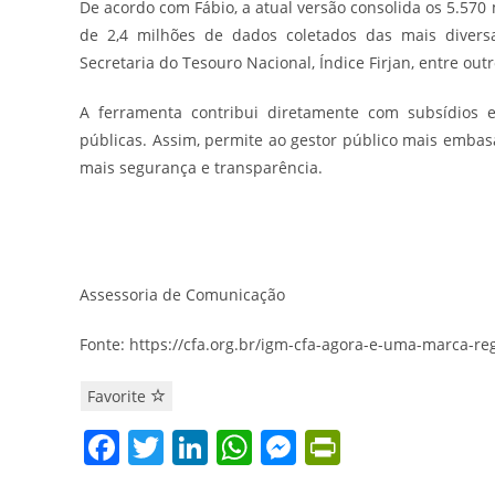
De acordo com Fábio, a atual versão consolida os 5.570 m
de 2,4 milhões de dados coletados das mais diversas
Secretaria do Tesouro Nacional, Índice Firjan, entre outr
A ferramenta contribui diretamente com subsídios e
públicas. Assim, permite ao gestor público mais emba
mais segurança e transparência.
Assessoria de Comunicação
Fonte: https://cfa.org.br/igm-cfa-agora-e-uma-marca-re
Favorite
F
T
Li
W
M
Pr
a
w
n
h
e
in