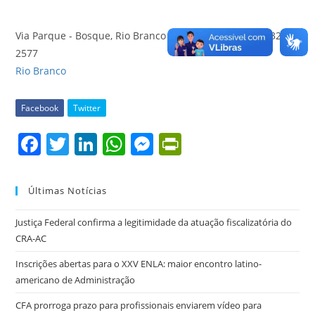
Via Parque - Bosque, Rio Branco - AC, 69908-290 - (68) 3223-
2577
Rio Branco
Facebook
Twitter
F
T
Li
W
M
Pr
a
w
n
h
e
in
c
itt
k
at
ss
tF
Últimas Notícias
e
er
e
s
e
ri
Justiça Federal confirma a legitimidade da atuação fiscalizatória do
b
dI
A
n
e
CRA-AC
o
n
p
g
n
Inscrições abertas para o XXV ENLA: maior encontro latino-
o
p
er
dl
americano de Administração
k
y
CFA prorroga prazo para profissionais enviarem vídeo para