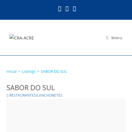
Ir
para
o
conteúdo
Menu
SABOR DO SUL
Inicial
>
Listings
>
SABOR DO SUL
SABOR DO SUL
RESTAURANTES/LANCHONETES