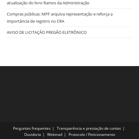
atualização do livro Ramos da Administração
Compras públicas: MPF arquiva representação e reforça a
importância de registro no CRA
AVISO DE LICITAÇÃO PREGÃO ELETRÔNICO
Perguntas frequentes
Transparência e prestação de contas
Ouvidoria
Webmail
Protocolo / Peticionamento