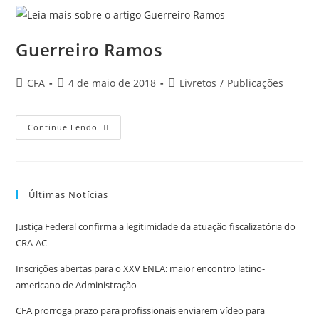
Guerreiro Ramos
Autor
Post
Categoria
CFA
4 de maio de 2018
Livretos
/
Publicações
do
publicado:
do
post:
post:
Guerreiro
Continue Lendo
Ramos
Últimas Notícias
Justiça Federal confirma a legitimidade da atuação fiscalizatória do
CRA-AC
Inscrições abertas para o XXV ENLA: maior encontro latino-
americano de Administração
CFA prorroga prazo para profissionais enviarem vídeo para