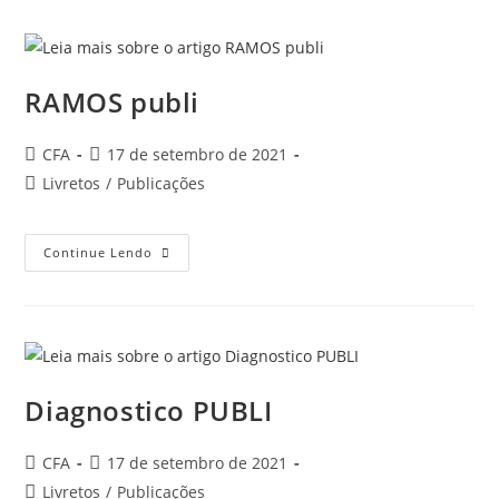
RAMOS publi
Autor
Post
CFA
17 de setembro de 2021
do
publicado:
Categoria
Livretos
/
Publicações
post:
do
post:
RAMOS
Continue Lendo
Publi
Diagnostico PUBLI
Autor
Post
CFA
17 de setembro de 2021
do
publicado:
Categoria
Livretos
/
Publicações