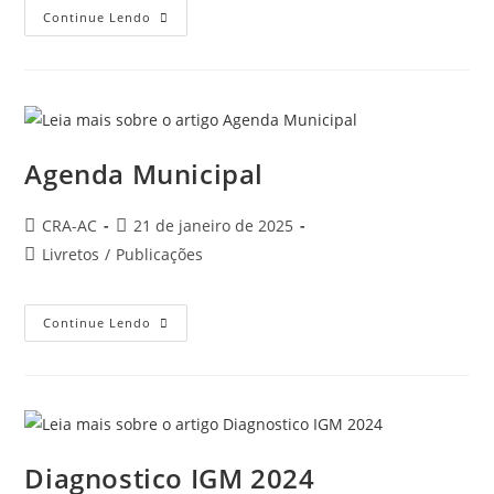
Pesquisa
Continue Lendo
Nacional
Agenda Municipal
Autor
Post
CRA-AC
21 de janeiro de 2025
do
publicado:
Categoria
Livretos
/
Publicações
post:
do
post:
Agenda
Continue Lendo
Municipal
Diagnostico IGM 2024