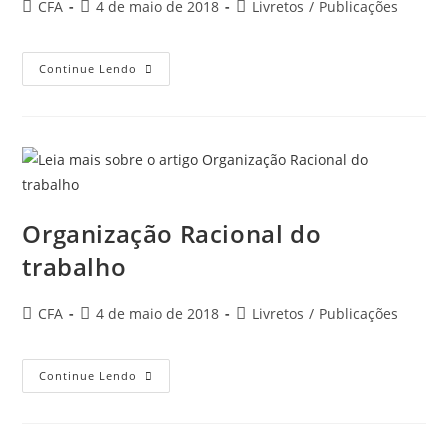
Autor
Post
Categoria
CFA
4 de maio de 2018
Livretos
/
Publicações
do
publicado:
do
post:
post:
Recuperação
Continue Lendo
Judicial
Empresas
Organização Racional do
trabalho
Autor
Post
Categoria
CFA
4 de maio de 2018
Livretos
/
Publicações
do
publicado:
do
post:
post:
Organização
Continue Lendo
Racional
Do
Trabalho