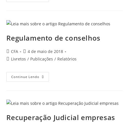
Pessoais
Regulamento de conselhos
Autor
Post
CFA
4 de maio de 2018
do
publicado:
Categoria
Livretos
/
Publicações
/
Relatórios
post:
do
post:
Regulamento
Continue Lendo
De
Conselhos
Recuperação Judicial empresas