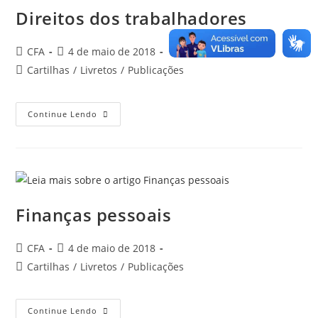
Direitos dos trabalhadores
Autor
Post
CFA
4 de maio de 2018
do
publicado:
Categoria
Cartilhas
/
Livretos
/
Publicações
post:
do
post:
Direitos
Continue Lendo
Dos
Trabalhadores
Finanças pessoais
Autor
Post
CFA
4 de maio de 2018
do
publicado:
Categoria
Cartilhas
/
Livretos
/
Publicações
post:
do
post:
Finanças
Continue Lendo