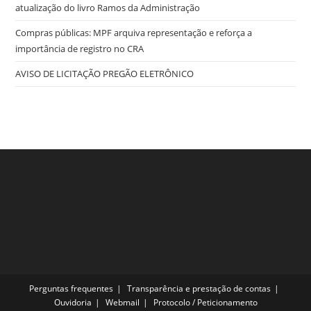
atualização do livro Ramos da Administração
Compras públicas: MPF arquiva representação e reforça a
importância de registro no CRA
AVISO DE LICITAÇÃO PREGÃO ELETRÔNICO
Perguntas frequentes
Transparência e prestação de contas
Ouvidoria
Webmail
Protocolo / Peticionamento