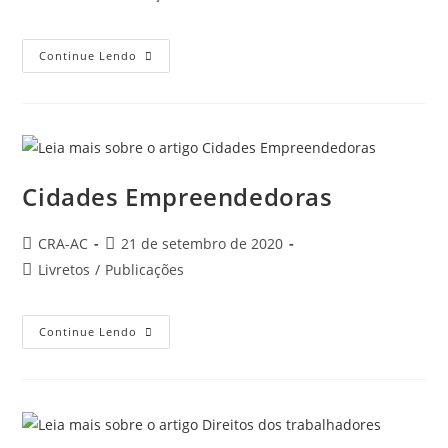
post:
do
post:
Diagnostico
Continue Lendo
PUBLI
Cidades Empreendedoras
Autor
Post
CRA-AC
21 de setembro de 2020
do
publicado:
Categoria
Livretos
/
Publicações
post:
do
post:
Cidades
Continue Lendo
Empreendedoras