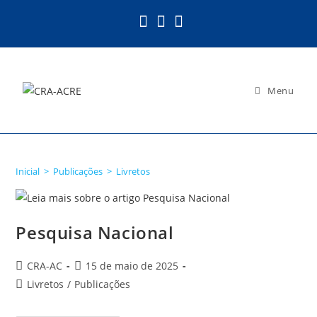
Ir
para
o
conteúdo
Menu
Livretos
Inicial
>
Publicações
>
Livretos
Pesquisa Nacional
Autor
Post
CRA-AC
15 de maio de 2025
do
publicado:
Categoria
Livretos
/
Publicações
post:
do
post: