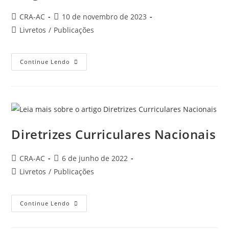
Autor
Post
CRA-AC
10 de novembro de 2023
do
publicado:
Categoria
Livretos
/
Publicações
post:
do
post:
Diagnostico
Continue Lendo
IGM
2024
Diretrizes Curriculares Nacionais
Autor
Post
CRA-AC
6 de junho de 2022
do
publicado:
Categoria
Livretos
/
Publicações
post:
do
post:
Diretrizes
Continue Lendo
Curriculares
Nacionais