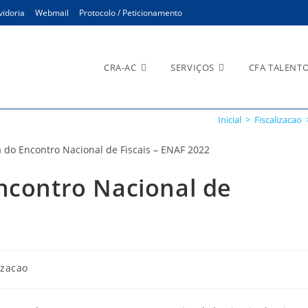
idoria
Webmail
Protocolo / Peticionamento
CRA-AC
SERVIÇOS
CFA TALENT
Inicial
>
Fiscalizacao
ncontro Nacional de
a
izacao