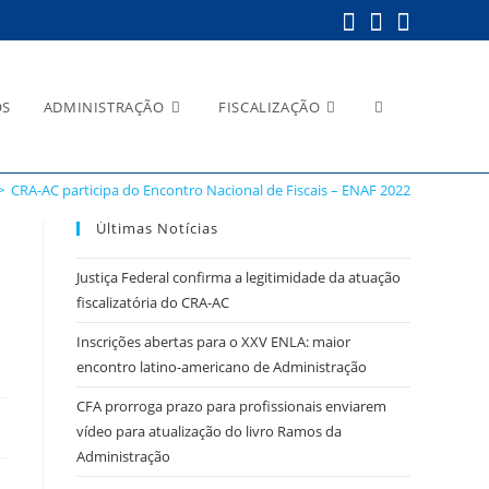
Alternar
OS
ADMINISTRAÇÃO
FISCALIZAÇÃO
>
CRA-AC participa do Encontro Nacional de Fiscais – ENAF 2022
pesquisa
Últimas Notícias
Justiça Federal confirma a legitimidade da atuação
fiscalizatória do CRA-AC
do
Inscrições abertas para o XXV ENLA: maior
encontro latino-americano de Administração
CFA prorroga prazo para profissionais enviarem
vídeo para atualização do livro Ramos da
site
Administração