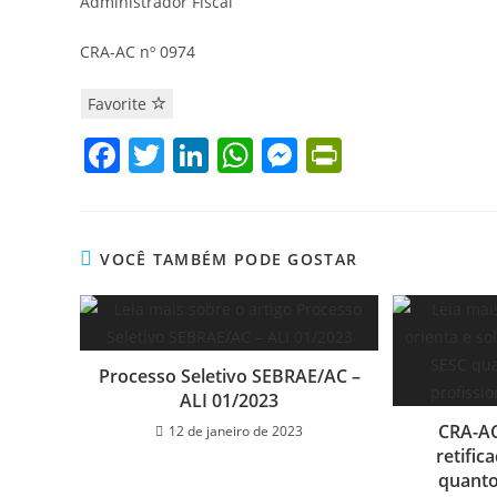
Administrador Fiscal
CRA-AC nº 0974
Favorite
F
T
Li
W
M
Pr
a
w
n
h
e
in
c
itt
k
at
ss
tF
e
er
e
s
e
ri
VOCÊ TAMBÉM PODE GOSTAR
b
dI
A
n
e
o
n
p
g
n
o
p
er
dl
Processo Seletivo SEBRAE/AC –
k
y
ALI 01/2023
CRA-AC 
12 de janeiro de 2023
retific
quanto