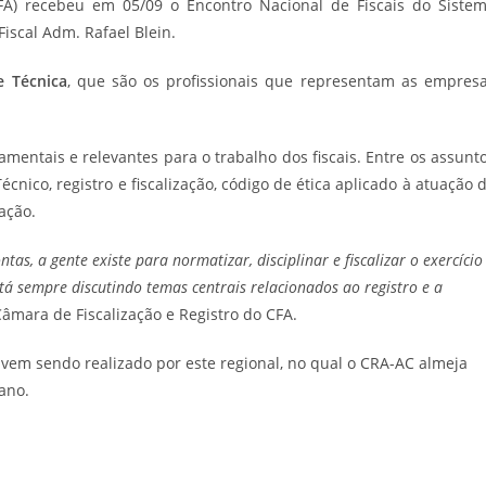
FA) recebeu em 05/09 o Encontro Nacional de Fiscais do Siste
Fiscal Adm. Rafael Blein.
e Técnica
, que são os profissionais que representam as empres
entais e relevantes para o trabalho dos fiscais. Entre os assunt
cnico, registro e fiscalização, código de ética aplicado à atuação 
ação.
tas, a gente existe para normatizar, disciplinar e fiscalizar o exercício
tá sempre discutindo temas centrais relacionados ao registro e a
Câmara de Fiscalização e Registro do CFA.
 vem sendo realizado por este regional, no qual o CRA-AC almeja
 ano.