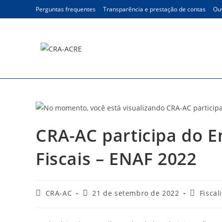
Ir
Perguntas frequentes
Transparência e prestação de contas
Ouv
para
o
conteúdo
Blog
CRA-AC participa do E
Fiscais – ENAF 2022
Autor
Post
Categori
CRA-AC
21 de setembro de 2022
Fiscal
do
publicado:
do
post:
post: