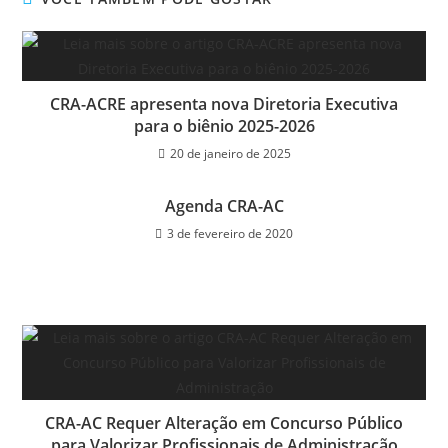
e
er
e
s
e
ri
b
dI
A
n
e
o
n
p
g
n
o
p
er
dl
CRA-ACRE apresenta nova Diretoria Executiva
k
y
para o biênio 2025-2026
20 de janeiro de 2025
Agenda CRA-AC
3 de fevereiro de 2020
CRA-AC Requer Alteração em Concurso Público
para Valorizar Profissionais de Administração