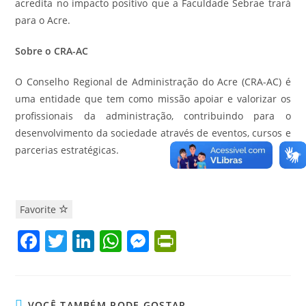
acredita no impacto positivo que a Faculdade Sebrae trará
para o Acre.
Sobre o CRA-AC
O Conselho Regional de Administração do Acre (CRA-AC) é
uma entidade que tem como missão apoiar e valorizar os
profissionais da administração, contribuindo para o
desenvolvimento da sociedade através de eventos, cursos e
parcerias estratégicas.
Favorite
F
T
Li
W
M
Pr
a
w
n
h
e
in
c
itt
k
at
ss
tF
VOCÊ TAMBÉM PODE GOSTAR