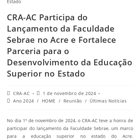
CRA-AC Participa do
Lançamento da Faculdade
Sebrae no Acre e Fortalece
Parceria para o
Desenvolvimento da Educação
Superior no Estado
Autor
Post
CRA-AC
1 de novembro de 2024
do
publicado:
Categoria
Ano 2024
/
HOME
/
Reunião
/
Últimas Notícias
post:
do
post:
No dia 1º de novembro de 2024, o CRA-AC teve a honra de
participar do lançamento da Faculdade Sebrae, um marco
para a educação superior no estado do Acre.