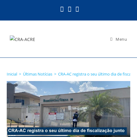
Ir
para
o
conteúdo
Menu
Blog
Inicial
>
Últimas Notícias
>
CRA-AC registra o seu último dia de fiscali