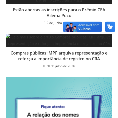
o
p
er
dl
Estão abertas as inscrições para o Prêmio CFA
k
y
Ailema Pucú
2 de junho de 2025
Compras públicas: MPF arquiva representação e
reforça a importância de registro no CRA
30 de julho de 2026