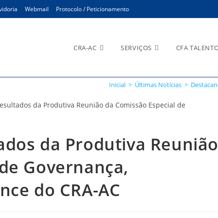
idoria
Webmail
Protocolo / Peticionamento
CRA-AC
SERVIÇOS
CFA TALENT
Inicial
>
Últimas Notícias
>
Destacan
ados da Produtiva Reuniã
 de Governança,
ance do CRA-AC