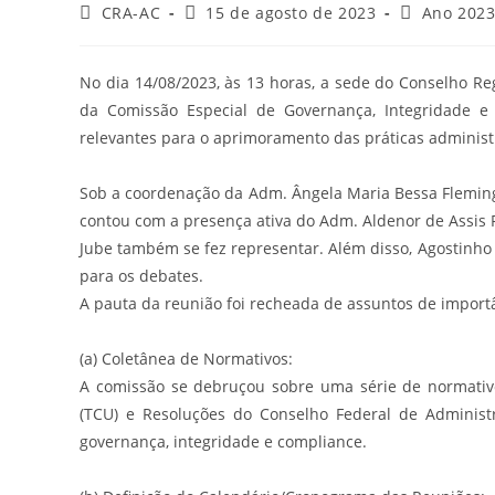
Autor
Post
Categoria
CRA-AC
15 de agosto de 2023
Ano 202
do
publicado:
do
post:
post:
No dia 14/08/2023, às 13 horas, a sede do Conselho Re
da Comissão Especial de Governança, Integridade 
relevantes para o aprimoramento das práticas administr
Sob a coordenação da Adm. Ângela Maria Bessa Fleming 
contou com a presença ativa do Adm. Aldenor de Assis Fi
Jube também se fez representar. Além disso, Agostinho 
para os debates.
A pauta da reunião foi recheada de assuntos de import
(a) Coletânea de Normativos:
A comissão se debruçou sobre uma série de normativo
(TCU) e Resoluções do Conselho Federal de Administ
governança, integridade e compliance.