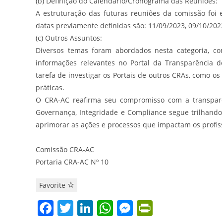
(b) Definição do Calendário/Cronograma das Reuniões:
A estruturação das futuras reuniões da comissão foi 
datas previamente definidas são: 11/09/2023, 09/10/2023
(c) Outros Assuntos:
Diversos temas foram abordados nesta categoria, c
informações relevantes no Portal da Transparência d
tarefa de investigar os Portais de outros CRAs, como os
práticas.
O CRA-AC reafirma seu compromisso com a transparênc
Governança, Integridade e Compliance segue trilhand
aprimorar as ações e processos que impactam os profis
Comissão CRA-AC
Portaria CRA-AC Nº 10
Favorite
F
T
Li
W
M
Pr