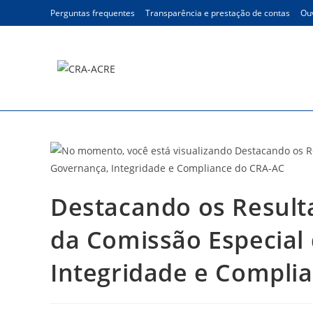
Ir
Perguntas frequentes
Transparência e prestação de contas
Ouv
para
o
conteúdo
Blog
Destacando os Result
da Comissão Especial
Integridade e Compli