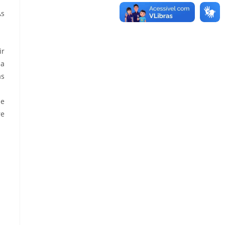
As
ir
 a
as
de
re