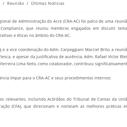
3
/
Reunião
/
Últimas Notícias
gional de Administração do Acre (CRA-AC) foi palco de uma reuni
e Compliance, que reuniu membros engajados em discutir tem
ativas e éticas no âmbito do CRA-AC.
e a vice coordenação do Adm. Carpeggiani Marciel Brito, a reuni
esca, e apesar da justificativa de ausência, Adm. Rafael Victor Ble
Ferreira Lima Neto, como colaborador, contribuiu significativamen
ância ímpar para o CRA-AC e seus procedimentos internos:
s relevantes, incluindo Acórdãos do Tribunal de Contas da Uni
ração (CFA), que direcionam e norteiam as melhores práticas 