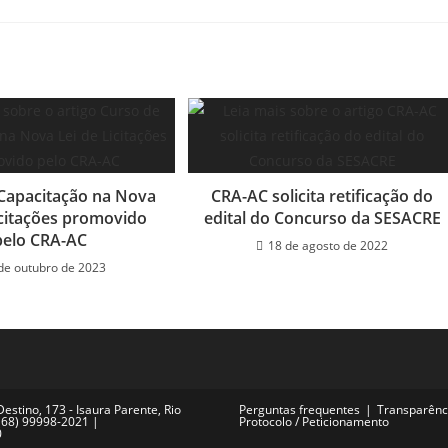
Capacitação na Nova
CRA-AC solicita retificação do
icitações promovido
edital do Concurso da SESACRE
pelo CRA-AC
18 de agosto de 2022
de outubro de 2023
stino, 173 - Isaura Parente, Rio
Perguntas frequentes
Transparênci
 (68) 99998-2021 |
Protocolo / Peticionamento
0