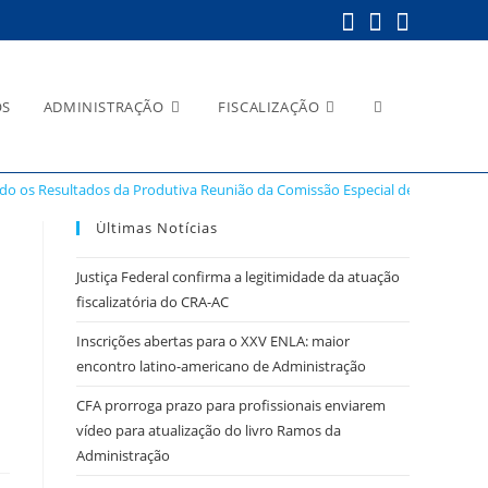
Alternar
OS
ADMINISTRAÇÃO
FISCALIZAÇÃO
do os Resultados da Produtiva Reunião da Comissão Especial de Governanç
pesquisa
Últimas Notícias
Justiça Federal confirma a legitimidade da atuação
fiscalizatória do CRA-AC
o
do
Inscrições abertas para o XXV ENLA: maior
encontro latino-americano de Administração
CFA prorroga prazo para profissionais enviarem
vídeo para atualização do livro Ramos da
site
Administração