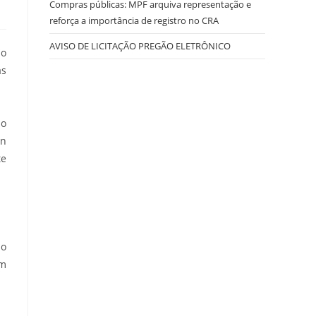
Compras públicas: MPF arquiva representação e
reforça a importância de registro no CRA
AVISO DE LICITAÇÃO PREGÃO ELETRÔNICO
ão
as
ão
in
te
ão
em