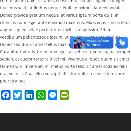
Lorem ipsum dolor sit amet, consectetur adipiscing elit. Ut eget
faucibus velit, ut finibus neque. Nulla maximus laoreet sodales.
Donec gravida pretium neque, at varius ipsum porta quis. In
rhoncus nunc eget ante euismod maximus. Maecenas consectetur
augue sapien, vitae porta tortor facilisis dignissim. Etiam
vestibulum pellentesque ipsum, ut maximus est suscipit quis.
Donec sed dui sit amet tellus maximus varius viverra eu ante.
Curabitur lobortis, lorem non egestas vehicula, sem augue semper
sapien, et auctor tortor elit vel mi. Vivamus aliquet, quam sit amet
fermentum imperdiet, mi metus porta felis, sit amet sodales felis
erat vel nisi. Phasellus suscipit efficitur nulla, a consectetur nunc
pharetra nec.
F
T
Li
W
M
Pr
a
w
n
h
e
in
c
itt
k
at
ss
tF
e
er
e
s
e
ri