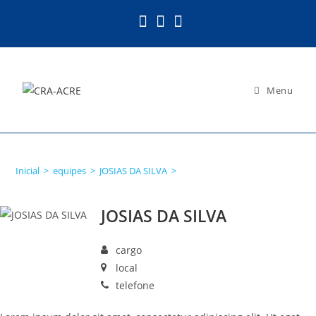
Ir
para
o
conteúdo
Menu
JOSIAS DA SILVA
Inicial
>
equipes
>
JOSIAS DA SILVA
>
JOSIAS DA SILVA
cargo
local
telefone