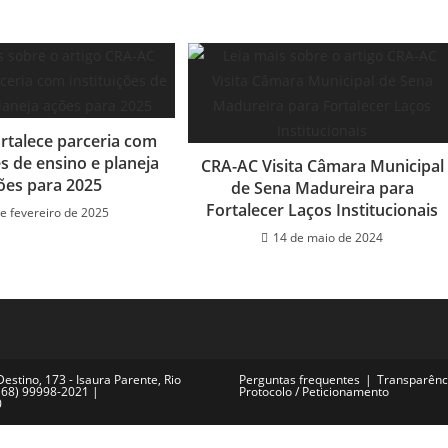
rtalece parceria com
es de ensino e planeja
CRA-AC Visita Câmara Municipal
ões para 2025
de Sena Madureira para
Fortalecer Laços Institucionais
de fevereiro de 2025
14 de maio de 2024
stino, 173 - Isaura Parente, Rio
Perguntas frequentes
Transparênci
 (68) 99998-2021 |
Protocolo / Peticionamento
0