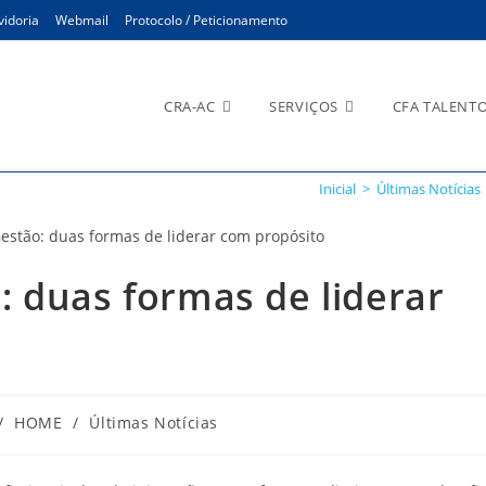
idoria
Webmail
Protocolo / Peticionamento
CRA-AC
SERVIÇOS
CFA TALENT
Inicial
>
Últimas Notícias
 duas formas de liderar
/
HOME
/
Últimas Notícias