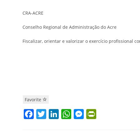
CRA-ACRE
Conselho Regional de Administração do Acre
Fiscalizar, orientar e valorizar o exercício profissional
Favorite
F
T
Li
W
M
Pr
a
w
n
h
e
in
c
itt
k
at
ss
tF