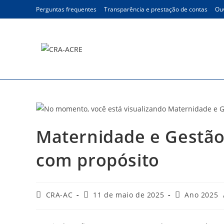
Ir
Perguntas frequentes
Transparência e prestação de contas
Ouv
para
o
conteúdo
Blog
Maternidade e Gestão:
com propósito
Autor
Post
Categoria
CRA-AC
11 de maio de 2025
Ano 2025
do
publicado:
do
post:
post: