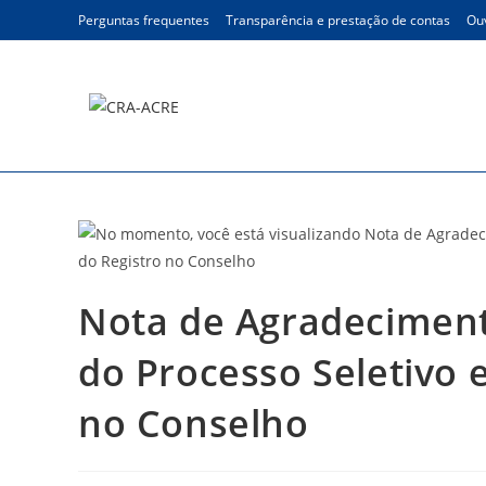
Ir
Perguntas frequentes
Transparência e prestação de contas
Ouv
para
o
conteúdo
Blog
Nota de Agradeciment
do Processo Seletivo 
no Conselho