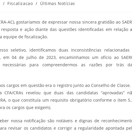
3
/
Fiscalizacao
/
Últimas Notícias
CRA-AC), gostaríamos de expressar nossa sincera gratidão ao SAE
 resposta e ação diante das questões identificadas em relação 
equipe de fiscalização.
o seletivo, identificamos duas inconsistências relacionadas
as, em 04 de julho de 2023, encaminhamos um ofício ao SAER
es necessárias para compreendermos as razões por trás d
s cargos em questão era o registro junto ao Conselho de Classe.
ma CFA/CRAs revelou que duas das candidatas “aprovadas” n
A, o que constituía um requisito obrigatório conforme o item 5.
para os cargos que exigem).
ber nossa notificação são notáveis e dignas de reconheciment
a revisar os candidatos e corrigir a regularidade apontada pe