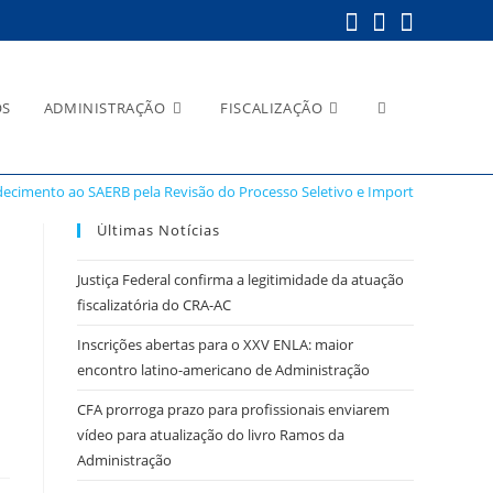
Alternar
OS
ADMINISTRAÇÃO
FISCALIZAÇÃO
ecimento ao SAERB pela Revisão do Processo Seletivo e Importância do Re
pesquisa
Últimas Notícias
Justiça Federal confirma a legitimidade da atuação
fiscalizatória do CRA-AC
do
Inscrições abertas para o XXV ENLA: maior
encontro latino-americano de Administração
CFA prorroga prazo para profissionais enviarem
vídeo para atualização do livro Ramos da
site
Administração