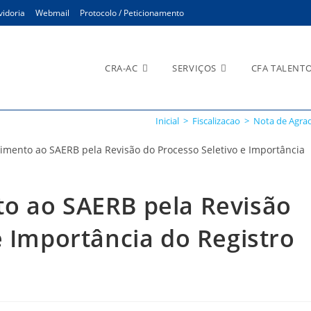
idoria
Webmail
Protocolo / Peticionamento
CRA-AC
SERVIÇOS
CFA TALENT
Inicial
>
Fiscalizacao
>
Nota de Agrad
o ao SAERB pela Revisão
e Importância do Registro