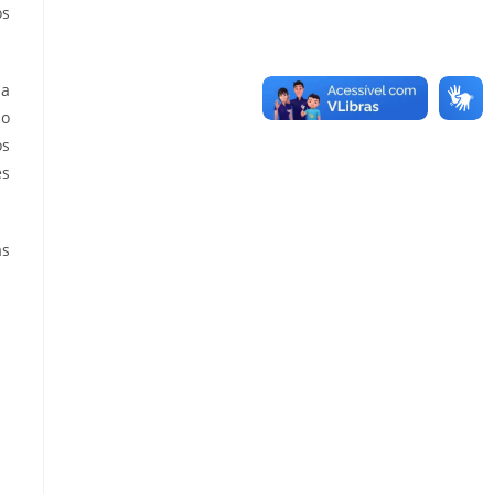
os
da
ão
os
es
as