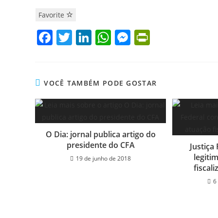
Favorite
F
T
Li
W
M
Pr
a
w
n
h
e
in
c
itt
k
at
ss
tF
e
er
e
s
e
ri
VOCÊ TAMBÉM PODE GOSTAR
b
dI
A
n
e
o
n
p
g
n
o
p
er
dl
O Dia: jornal publica artigo do
k
y
presidente do CFA
Justiça
legiti
19 de junho de 2018
fiscal
6