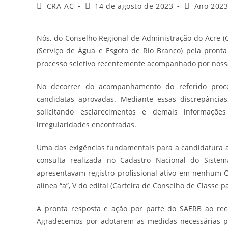
Autor
Post
Categoria
CRA-AC
14 de agosto de 2023
Ano 202
do
publicado:
do
post:
post:
Nós, do Conselho Regional de Administração do Acre (
(Serviço de Água e Esgoto de Rio Branco) pela pronta
processo seletivo recentemente acompanhado por nossa 
No decorrer do acompanhamento do referido process
candidatas aprovadas. Mediante essas discrepânci
solicitando esclarecimentos e demais informaçõ
irregularidades encontradas.
Uma das exigências fundamentais para a candidatura ao
consulta realizada no Cadastro Nacional do Siste
apresentavam registro profissional ativo em nenhum CR
alínea “a”, V do edital (Carteira de Conselho de Classe 
A pronta resposta e ação por parte do SAERB ao rece
Agradecemos por adotarem as medidas necessárias par