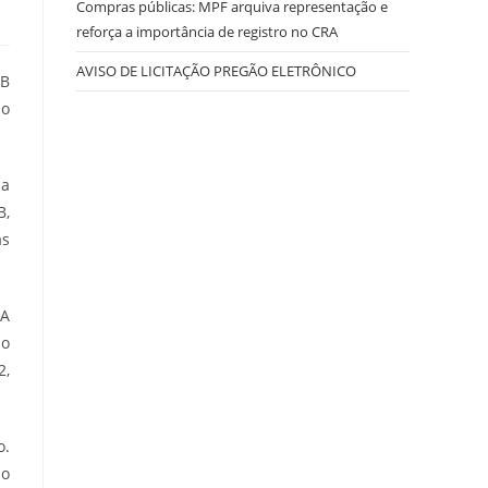
Compras públicas: MPF arquiva representação e
reforça a importância de registro no CRA
AVISO DE LICITAÇÃO PREGÃO ELETRÔNICO
RB
ao
 a
B,
as
 A
ão
2,
o.
lo