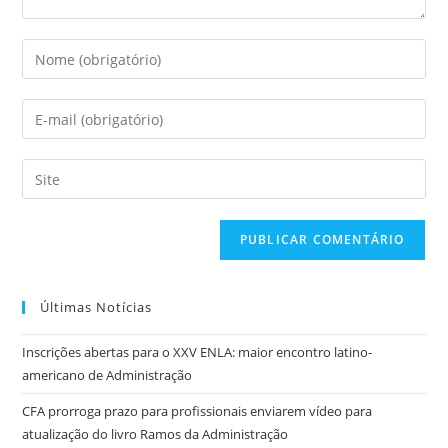
Digite
seu
nome
Digite
ou
seu
nome
endereço
Digite
de
de
o
usuário
e-
URL
para
mail
do
comentar
para
seu
comentar
site
Últimas Notícias
(opcional)
Inscrições abertas para o XXV ENLA: maior encontro latino-
americano de Administração
CFA prorroga prazo para profissionais enviarem vídeo para
atualização do livro Ramos da Administração