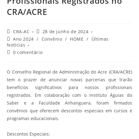
Profissionais Registrados no
CRA/ACRE
Autor
Post
CRA-AC
28 de junho de 2024
do
publicado:
Categoria
Ano 2024
/
Convênio
/
HOME
/
Últimas
post:
do
Notícias
post:
Comentários
0 comentário
do
post:
O Conselho Regional de Administração do Acre (CRA/ACRE)
tem o prazer de anunciar novas parcerias que trarão
benefícios significativos para nossos profissionais
registrados. Em colaboração com o Instituto Águias do
Saber e a Faculdade Anhanguera, foram firmados
convênios que oferecem descontos especiais em cursos e
programas educacionais.
Descontos Especiais: