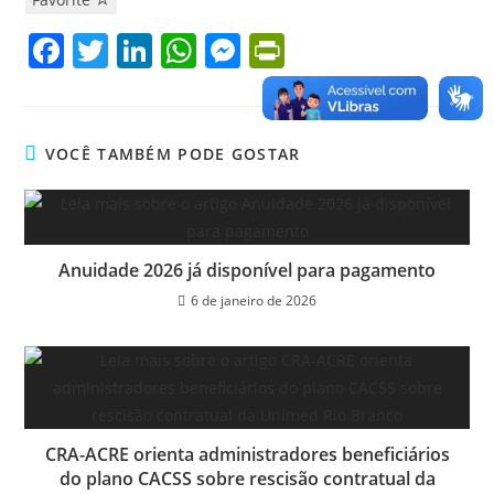
F
T
Li
W
M
Pr
a
w
n
h
e
in
c
itt
k
at
ss
tF
e
er
e
s
e
ri
VOCÊ TAMBÉM PODE GOSTAR
b
dI
A
n
e
o
n
p
g
n
o
p
er
dl
Anuidade 2026 já disponível para pagamento
k
y
6 de janeiro de 2026
CRA-ACRE orienta administradores beneficiários
do plano CACSS sobre rescisão contratual da