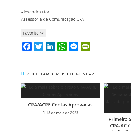
Alexandra Fiori
Assessoria de Comunicação CFA
Favorite
F
T
Li
W
M
Pr
a
w
n
h
e
in
c
itt
k
at
ss
tF
e
er
e
s
e
ri
VOCÊ TAMBÉM PODE GOSTAR
b
dI
A
n
e
o
n
p
g
n
o
p
er
dl
CRA/ACRE Contas Aprovadas
k
y
18 de maio de 2023
Primeira 
CRA-AC é