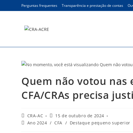
Ir
Perguntas frequentes
Transparência e prestação de contas
Ouv
para
o
conteúdo
Blog
Quem não votou nas e
CFA/CRAs precisa just
Autor
Post
CRA-AC
15 de outubro de 2024
do
publicado:
Categoria
Ano 2024
/
CFA
/
Destaque pequeno superior
post:
do