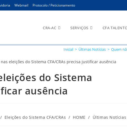
idoria
Webmail
Protocolo / Peticionamento
CRA-AC
SERVIÇOS
CFA TALENT
Inicial
>
Últimas Notícias
>
Quem não 
leições do Sistema
ificar ausência
/
Eleições do Sistema CFA/CRAs
/
HOME
/
Últimas Notícias