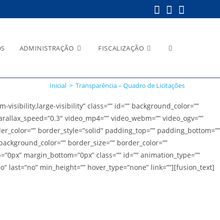
Alternar
OS
ADMINISTRAÇÃO
FISCALIZAÇÃO
Inicial
>
Transparência – Quadro de Licitações
pesquisa
ibility,large-visibility” class=”” id=”” background_color=””
rallax_speed=”0.3″ video_mp4=”” video_webm=”” video_ogv=””
der_color=”” border_style=”solid” padding_top=”” padding_bottom=””
background_color=”” border_size=”” border_color=””
do
=”0px” margin_bottom=”0px” class=”” id=”” animation_type=””
o” last=”no” min_height=”” hover_type=”none” link=””][fusion_text]
site