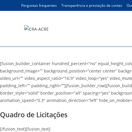
Ir
Perguntas frequentes
Transparência e prestação de contas
Ouv
para
o
conteúdo
Transparência – Quadro d
[fusion_builder_container hundred_percent=”no” equal_height_colum
background_image=”” background_position=”center center” backgr
video_url=”” video_aspect_ratio=”16:9″ video_loop=”yes” video_mut
padding_left=”” padding_right=””][fusion_builder_row][fusion_buil
border_style=”solid” border_position=”all” spacing=”yes” backgro
animation_speed=”0.3″ animation_direction=”left” hide_on_mobile=”sm
Quadro de Licitações
[/fusion_text][fusion_text]