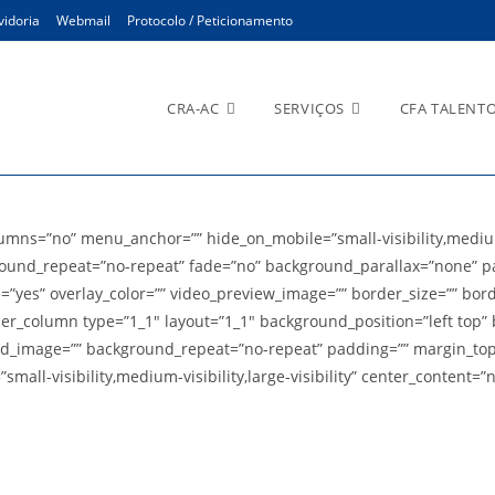
idoria
Webmail
Protocolo / Peticionamento
CRA-AC
SERVIÇOS
CFA TALENT
e Licitações
ns=”no” menu_anchor=”” hide_on_mobile=”small-visibility,medium-vis
ound_repeat=”no-repeat” fade=”no” background_parallax=”none” pa
e=”yes” overlay_color=”” video_preview_image=”” border_size=”” bor
der_column type=”1_1″ layout=”1_1″ background_position=”left top” 
und_image=”” background_repeat=”no-repeat” padding=”” margin_top
all-visibility,medium-visibility,large-visibility” center_content=”n