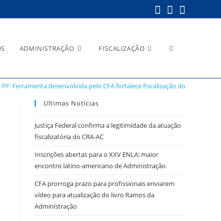
Alternar
OS
ADMINISTRAÇÃO
FISCALIZAÇÃO
e PF: Ferramenta desenvolvida pelo CFA fortalece fiscalização do CRA Acre
pesquisa
Últimas Notícias
Justiça Federal confirma a legitimidade da atuação
fiscalizatória do CRA-AC
do
Inscrições abertas para o XXV ENLA: maior
encontro latino-americano de Administração
CFA prorroga prazo para profissionais enviarem
vídeo para atualização do livro Ramos da
site
Administração