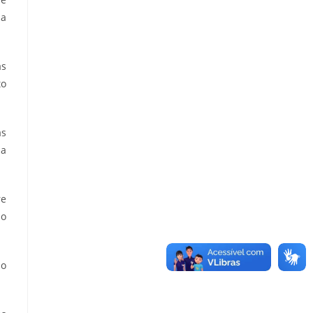
sa
as
to
as
da
re
 o
lo