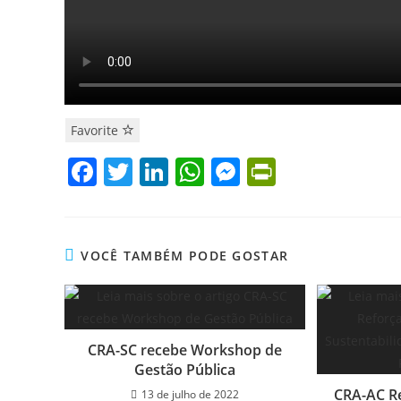
Favorite
F
T
Li
W
M
Pr
a
w
n
h
e
in
c
itt
k
at
ss
tF
e
er
e
s
e
ri
VOCÊ TAMBÉM PODE GOSTAR
b
dI
A
n
e
o
n
p
g
n
o
p
er
dl
CRA-SC recebe Workshop de
k
y
Gestão Pública
CRA-AC R
13 de julho de 2022