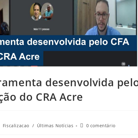
rramenta desenvolvida pel
ação do CRA Acre
Comentários
Fiscalizacao
/
Últimas Notícias
0 comentário
do
post: