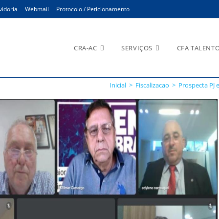
idoria
Webmail
Protocolo / Peticionamento
CRA-AC
SERVIÇOS
CFA TALENT
Inicial
>
Fiscalizacao
>
Prospecta PJ 