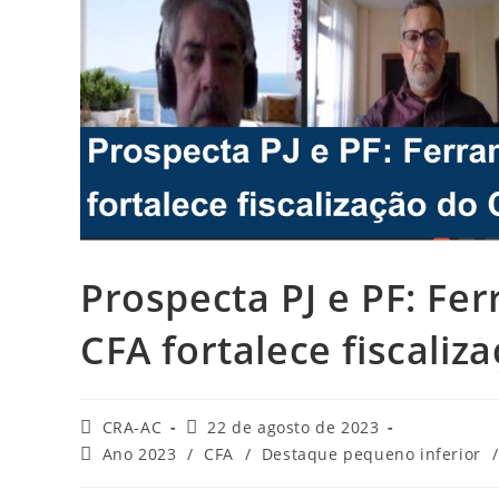
Prospecta PJ e PF: Fe
CFA fortalece fiscaliz
Autor
Post
CRA-AC
22 de agosto de 2023
do
publicado:
Categoria
Ano 2023
/
CFA
/
Destaque pequeno inferior
/
post:
do
post: