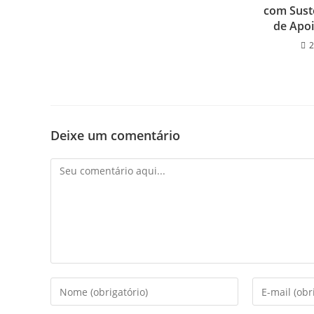
com Sust
de Apoi
2
Deixe um comentário
Comentário
Digite
Digite
seu
seu