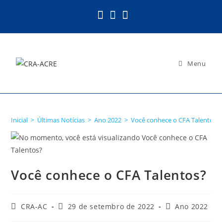
Ir
para
o
conteúdo
Menu
Blog
Inicial
>
Últimas Notícias
>
Ano 2022
>
Você conhece o CFA Talentos?
Você conhece o CFA Talentos?
Autor
Post
Categoria
CRA-AC
29 de setembro de 2022
Ano 2022
do
publicado:
do