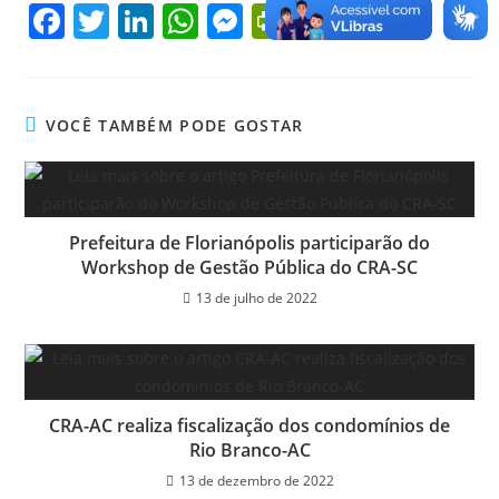
F
T
Li
W
M
Pr
a
w
n
h
e
in
c
itt
k
at
ss
tF
e
er
e
s
e
ri
VOCÊ TAMBÉM PODE GOSTAR
b
dI
A
n
e
o
n
p
g
n
o
p
er
dl
Prefeitura de Florianópolis participarão do
k
y
Workshop de Gestão Pública do CRA-SC
13 de julho de 2022
CRA-AC realiza fiscalização dos condomínios de
Rio Branco-AC
13 de dezembro de 2022